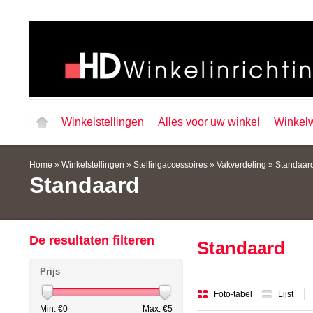
Winkelstellingen
Alles voor uw winkel
Winkel
Home
»
Winkelstellingen
»
Stellingaccessoires
»
Vakverdeling
»
Standaar
Standaard
De resultaten filteren
Standaard
Prijs
Foto-tabel
Lijst
Min: €
0
Max: €
5