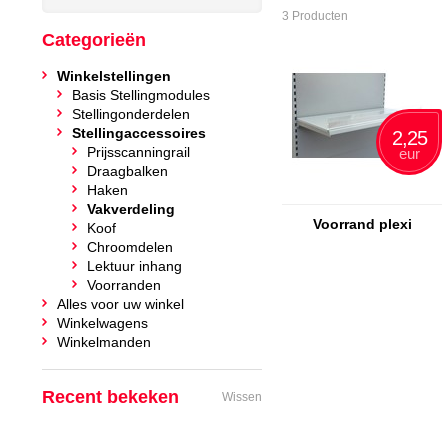
3 Producten
Categorieën
Winkelstellingen
Basis Stellingmodules
Stellingonderdelen
Stellingaccessoires
2,25
Prijsscanningrail
eur
Draagbalken
Haken
Vakverdeling
Voorrand plexi
Koof
Chroomdelen
Lektuur inhang
Voorranden
Alles voor uw winkel
Winkelwagens
Winkelmanden
Recent bekeken
Wissen