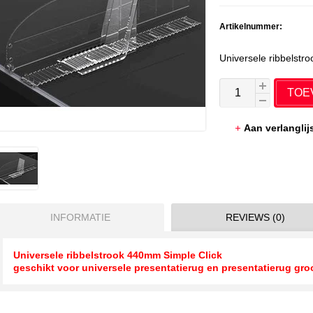
Artikelnummer:
Universele ribbelstr
TOE
Aan verlangli
INFORMATIE
REVIEWS (0)
Universele ribbelstrook 440mm Simple Click
geschikt voor universele presentatierug en presentatierug gro