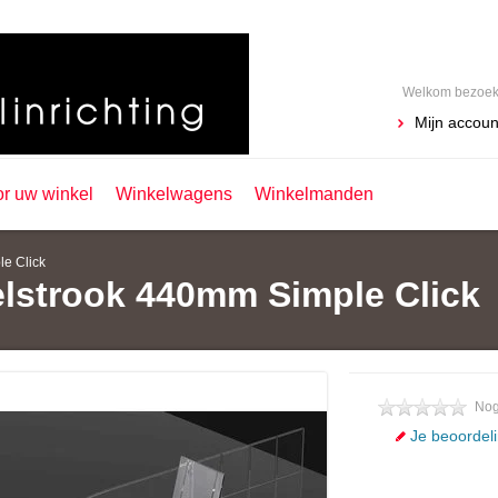
Welkom bezoeke
Mijn accoun
or uw winkel
Winkelwagens
Winkelmanden
le Click
elstrook 440mm Simple Click
Nog
Je beoordel