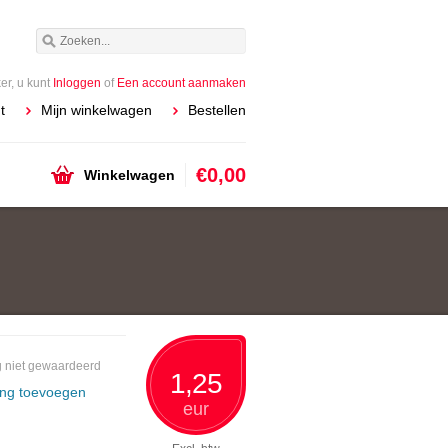
r, u kunt
Inloggen
of
Een account aanmaken
t
Mijn winkelwagen
Bestellen
€0,00
Winkelwagen
 niet gewaardeerd
1,25
ing toevoegen
eur