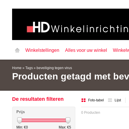
Winkelstellingen
Alles voor uw winkel
Winkel
Home
»
Tags
»
beveiliging tegen virus
Producten getagd met beve
De resultaten filteren
Foto-tabel
Lijst
Prijs
0 Producten
Min: €
0
Max: €
5