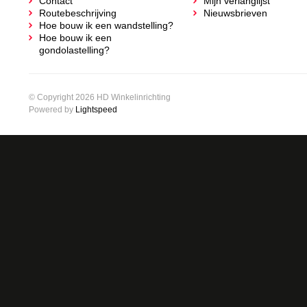
Contact
Mijn verlanglijst
Routebeschrijving
Nieuwsbrieven
Hoe bouw ik een wandstelling?
Hoe bouw ik een
gondolastelling?
© Copyright 2026 HD Winkelinrichting
Powered by
Lightspeed